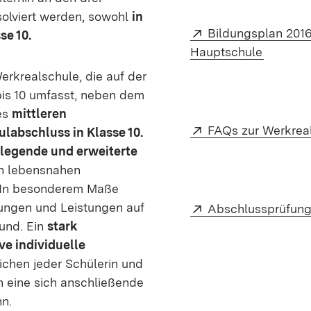
olviert werden, sowohl
in
Extern:
Bildungsplan 2016
sse 10.
(Öffnet 
Hauptschule
erkrealschule, die auf der
bis 10 umfasst, neben dem
es
mittleren
Extern:
FAQs zur Werkrea
labschluss in Klasse 10.
legende und erweiterte
an lebensnahen
 In besonderem Maße
Extern:
gungen und Leistungen auf
Abschlussprüfung
rund. Ein
stark
ve individuelle
ichen jeder Schülerin und
n eine sich anschließende
n.