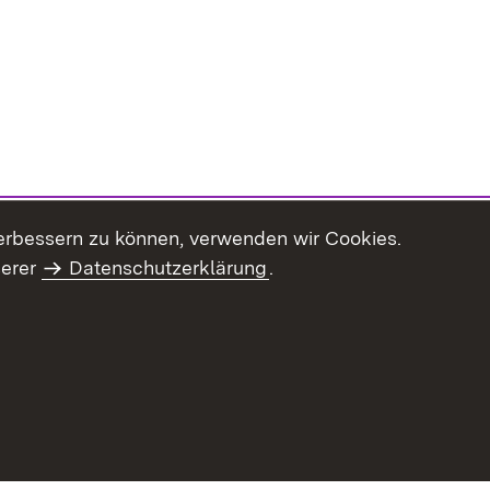
erbessern zu können, verwenden wir Cookies.
serer
Datenschutzerklärung
.
haltsübersicht
Kontakt
Impressum
Datenschutz
Benut