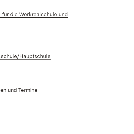
 für die Werkrealschule und
in neuem Fenster)
(Öffnet in neuem Fenster)
lschule/Hauptschule
(Öffnet in neuem Fenster)
en und Termine