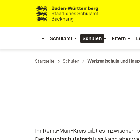
Zum Inhalt springen
Link zur Startseite
Schulamt
Schulen
Eltern
L
Startseite
Schulen
Werkrealschule und Haup
Im Rems-Murr-Kreis gibt es inzwischen 
Der
Hauptschulabschluss
kann aber wei