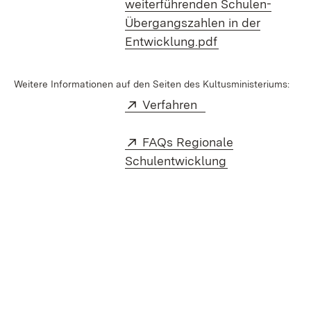
weiterführenden Schulen-
Übergangszahlen in der
(Öffnet in neuem
Entwicklung.pdf
Weitere Informationen auf den Seiten des Kultusministeriums:
Extern:
(Öffnet in neuem F
Verfahren
Extern:
FAQs Regionale
(Öffnet in neu
Schulentwicklung