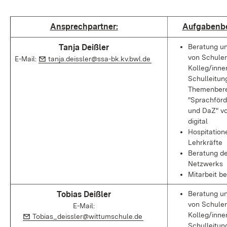
Ansprechpartner:
Aufgabenbe
Tanja Deißler
Beratung un
von Schulen
E-Mail:
(Öffnet in neuem Fenst
E-Mail:
tanja.deissler@ssa-bk.kv.bwl.de
Kolleg/inne
Schulleitun
Themenbere
"Sprachför
und DaZ" vo
digital
Hospitation
Lehrkräfte
Beratung d
Netzwerks
Mitarbeit be
Tobias Deißler
Beratung un
von Schulen
E-Mail:
Kolleg/inne
E-Mail:
(Öffnet in neuem Fenster)
Tobias_deissler@wittumschule.de
Schulleitun