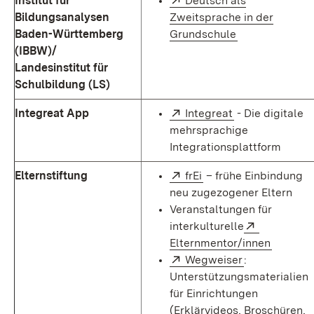
Institut für
Deutsch als
Bildungsanalysen
Zweitsprache in der
(Öffnet in neu
Baden-Württemberg
Grundschule
(IBBW)/
Landesinstitut für
Schulbildung (LS)
Extern:
(Öffnet in neue
Integreat App
Integreat
- Die digitale
mehrsprachige
Integrationsplattform
Extern:
(Öffnet in neuem Fens
Elternstiftung
frEi
– frühe Einbindung
neu zugezogener Eltern
Veranstaltungen für
Extern:
interkulturelle
(Öffnet 
Elternmentor/innen
Extern:
(Öffnet in ne
Wegweiser
:
Unterstützungsmaterialien
für Einrichtungen
(Erklärvideos, Broschüren,