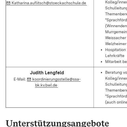
Kolleg/inne
E-Mail:
(Öffnet in neuem Fens
Katharina.auflitsch@stoeckachschule.de
Schulleitun
Themenbere
"Sprachförd
(Winnenden,
Murrgemein
Weissacher 
Welzheimer
Hospitation 
Lehrkräfte
Mitarbeit be
Judith Lengfeld
Beratung vo
Kolleg/inne
E-Mail:
E-Mail:
koordinierungsstelle@ssa-
Schulleitun
(Öffnet in neuem Fenster)
bk.kv.bwl.de
Themenbere
"Sprachför
(auch onlin
Unterstützungsangebote