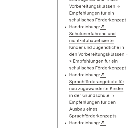
(Öffn
Vorbereitungsklassen
->
Empfehlungen für ein
schulisches Förderkonzept
Extern:
Handreichung:
Schulunerfahrene und
nicht-alphabetisierte
Kinder und Jugendliche in
(
den Vorbereitungsklassen
-
> Empfehlungen für ein
schulisches Förderkonzept
Extern:
Handreichung:
Sprachförderangebote für
neu zugewanderte Kinder
(Öffnet 
in der Grundschule
->
Empfehlungen für den
Ausbau eines
Sprachförderkonzepts
Extern:
Handreichung: