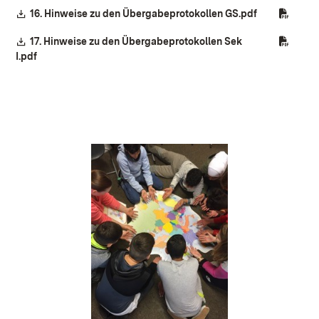
Download:
(Öffnet in ne
16. Hinweise zu den Übergabeprotokollen GS.pdf
Download:
17. Hinweise zu den Übergabeprotokollen Sek
(Öffnet in neuem Fenster)
I.pdf