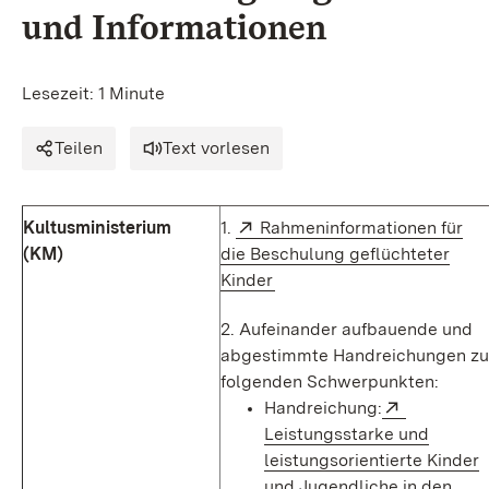
und Informationen
Lesezeit: 1 Minute
Teilen
Text vorlesen
Extern:
Kultusministerium
1.
Rahmeninformationen für
(KM)
die Beschulung geflüchteter
(Öffnet in neuem Fenster)
Kinder
2. Aufeinander aufbauende und
abgestimmte Handreichungen zu
folgenden Schwerpunkten:
Extern:
Handreichung:
Leistungsstarke und
leistungsorientierte Kinder
und Jugendliche in den