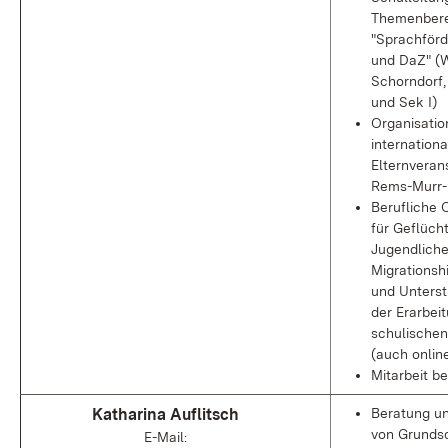
Themenbere
"Sprachför
und DaZ" (
Schorndorf
und Sek I)
Organisatio
internationa
Elternveran
Rems-Murr-
Berufliche 
für Geflüch
Jugendliche
Migrationsh
und Unterst
der Erarbei
schulischen
(auch onlin
Mitarbeit be
Katharina Auflitsch
Beratung un
von Grunds
E-Mail: