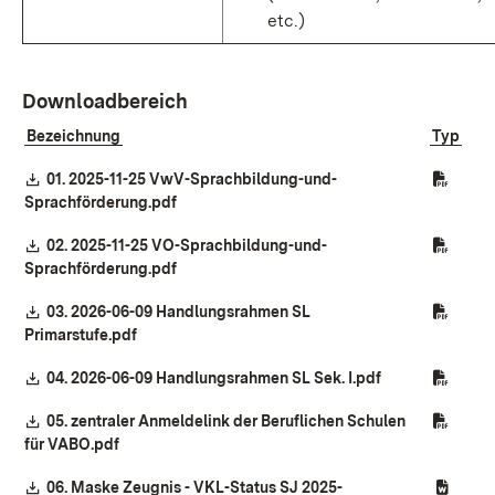
etc.)
Downloadbereich
Bezeichnung
Typ
Download:
01. 2025-11-25 VwV-Sprachbildung-und-
(Öffnet in neuem Fenster)
Sprachförderung.pdf
Download:
02. 2025-11-25 VO-Sprachbildung-und-
(Öffnet in neuem Fenster)
Sprachförderung.pdf
Download:
03. 2026-06-09 Handlungsrahmen SL
(Öffnet in neuem Fenster)
Primarstufe.pdf
Download:
(Öffnet in neue
04. 2026-06-09 Handlungsrahmen SL Sek. I.pdf
Download:
05. zentraler Anmeldelink der Beruflichen Schulen
(Öffnet in neuem Fenster)
für VABO.pdf
Download:
06. Maske Zeugnis - VKL-Status SJ 2025-