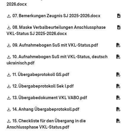
(Öffnet in neuem Fenster)
2026.docx
Download:
(Öffnet in neuem
07. Bemerkungen Zeugnis SJ 2025-2026.docx
Download:
08. Maske Verbalbeurteilungen Anschlussphase
(Öffnet in neuem Fenster)
VKL-Status SJ 2025-2026.docx
Download:
(Öffnet in neuem 
09. Aufnahmebogen SuS mit VKL-Status.pdf
Download:
10. Aufnahmebogen SuS mit VKL-Status, deutsch
(Öffnet in neuem Fenster)
ukrainisch.pdf
Download:
(Öffnet in neuem Fenster)
11. Übergabeprotokoll GS.pdf
Download:
(Öffnet in neuem Fenster)
12. Übergabeprotokoll Sek I.pdf
Download:
(Öffnet in neuem Fenste
13. Übergabedokument VKL VABO.pdf
Download:
(Öffnet in neuem Fenster)
14. Anhang Übergabeprotokoll.pdf
Download:
15. Checkliste für den Übergang in die
(Öffnet in neuem Fenster)
Anschlussphase VKL-Status.pdf