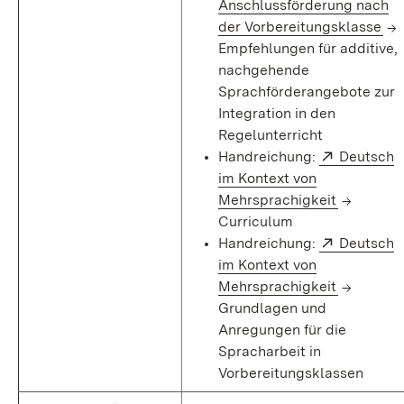
Anschlussförderung nach
(Öf
der Vorbereitungsklasse
->
Empfehlungen für additive,
nachgehende
Sprachförderangebote zur
Integration in den
Regelunterricht
Extern:
Handreichung:
Deutsch
im Kontext von
(Öffnet i
Mehrsprachigkeit
->
Curriculum
Extern:
Handreichung:
Deutsch
im Kontext von
(Öffnet i
Mehrsprachigkeit
->
Grundlagen und
Anregungen für die
Spracharbeit in
Vorbereitungsklassen