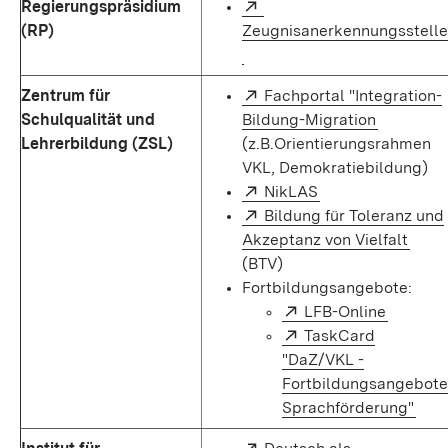
Extern:
Regierungspräsidium
(RP)
Zeugnisanerkennungsstelle
(Öffnet in neuem Fenster)
Extern:
Zentrum für
Fachportal "Integration-
(Öffnet i
Schulqualität und
Bildung-Migration
Lehrerbildung (ZSL)
(z.B.Orientierungsrahmen
VKL, Demokratiebildung)
Extern:
(Öffnet in neuem 
NikLAS
Extern:
Bildung für Toleranz und
(Öffn
Akzeptanz von Vielfalt
(BTV)
Fortbildungsangebote:
Extern:
(Öffnet 
LFB-Online
Extern:
TaskCard
"DaZ/VKL -
Fortbildungsangebote
(Öff
Sprachförderung"
Extern: