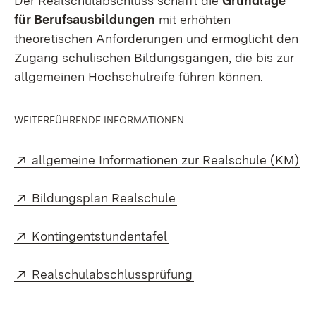
Der Realschulabschluss schafft die
Grundlage
für Berufsausbildungen
mit erhöhten
theoretischen Anforderungen und ermöglicht den
Zugang schulischen Bildungsgängen, die bis zur
allgemeinen Hochschulreife führen können.
WEITERFÜHRENDE INFORMATIONEN
Extern:
(Ö
allgemeine Informationen zur Realschule (KM)
Extern:
(Öffnet in neuem Fenste
Bildungsplan Realschule
Extern:
(Öffnet in neuem Fenster)
Kontingentstundentafel
Extern:
(Öffnet in neuem Fen
Realschulabschlussprüfung